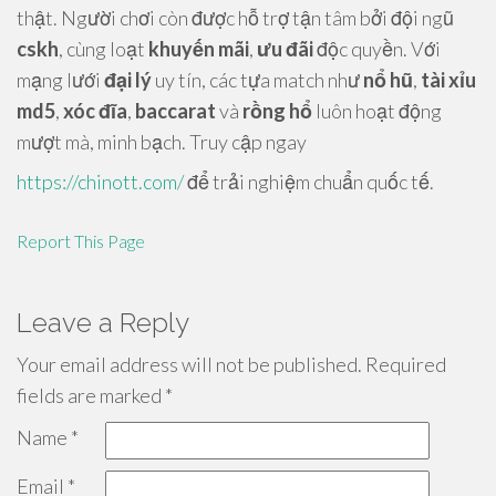
thật. Người chơi còn được hỗ trợ tận tâm bởi đội ngũ
cskh
, cùng loạt
khuyến mãi
,
ưu đãi
độc quyền. Với
mạng lưới
đại lý
uy tín, các tựa match như
nổ hũ
,
tài xỉu
md5
,
xóc đĩa
,
baccarat
và
rồng hổ
luôn hoạt động
mượt mà, minh bạch. Truy cập ngay
https://chinott.com/
để trải nghiệm chuẩn quốc tế.
Report This Page
Leave a Reply
Your email address will not be published.
Required
fields are marked
*
Name
*
Email
*